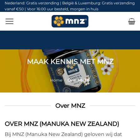
Ga
Nederland: Gratis verzending | België & Luxemburg: Gratis verzending
vanaf €50 | Voor 16:00 uur besteld, morgen in huis
naar
inhoud
MAAK KENNIS MET MNZ
Home
/
Over MNZ®
Over MNZ
OVER MNZ (MANUKA NEW ZEALAND)
Bij MNZ (Manuka New Zealand) geloven wij dat