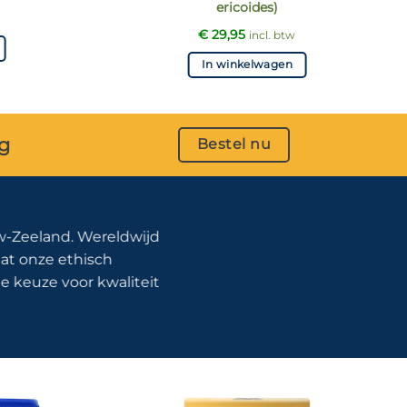
ericoides)
€
29,95
incl. btw
In winkelwagen
g
Bestel nu
w-Zeeland. Wereldwijd
aat onze ethisch
 keuze voor kwaliteit