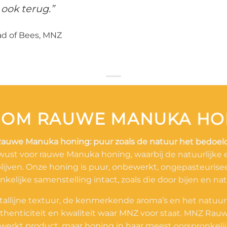
 ook terug.”
d of Bees, MNZ
OM RAUWE MANUKA HO
auwe Manuka honing: puur zoals de natuur het bedoeld
wust voor rauwe Manuka honing, waarbij de natuurlijke
jven. Onze honing is puur, onbewerkt, ongepasteuriseer
onkelijke samenstelling intact, zoals die door bijen en n
ristallijne textuur, de kenmerkende aroma’s en het natuur
thenticiteit en kwaliteit waar MNZ voor staat. MNZ Rau
erkt product, maar honing in haar meest oorspronkeli