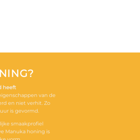
NING?
 heeft
 eigenschappen van de
d en niet verhit. Zo
atuur is gevormd.
lijke smaakprofiel
we Manuka honing is
jke vorm.