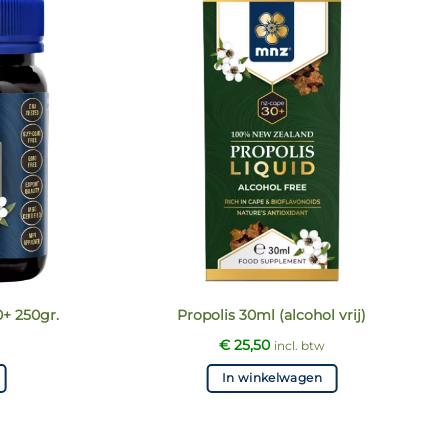
+ 250gr.
Propolis 30ml (alcohol vrij)
€
25,50
incl. btw
In winkelwagen