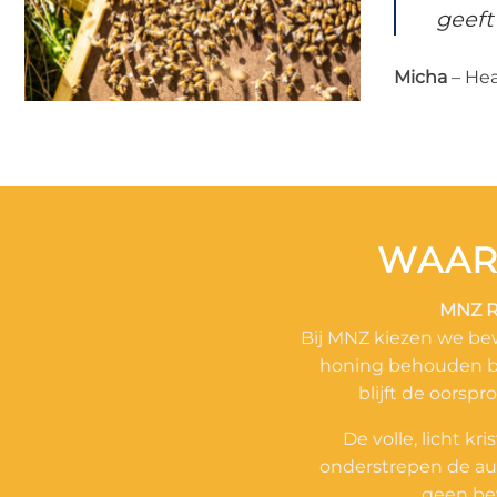
geeft
Micha
– Hea
WAAR
MNZ R
Bij MNZ kiezen we be
honing behouden bli
blijft de oorspr
De volle, licht k
onderstrepen de au
geen bew