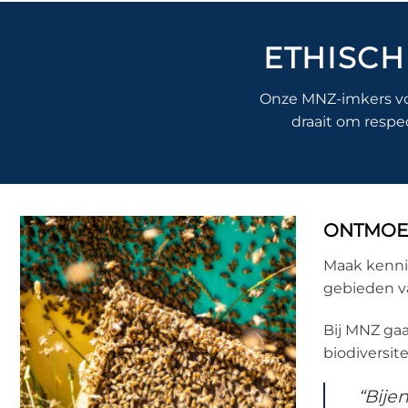
ETHISCH
Onze MNZ-imkers volg
draait om respec
ONTMOET
Maak kenn
gebieden v
Bij MNZ gaa
biodiversit
“Bije