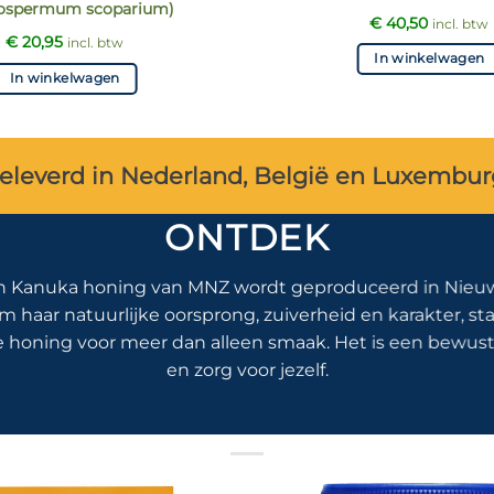
tospermum scoparium)
€
40,50
incl. btw
€
20,95
incl. btw
In winkelwagen
In winkelwagen
geleverd in Nederland, België en Luxembur
ONTDEK
n Kanuka honing van MNZ wordt geproduceerd in Nieu
haar natuurlijke oorsprong, zuiverheid en karakter, st
honing voor meer dan alleen smaak. Het is een bewuste
en zorg voor jezelf.