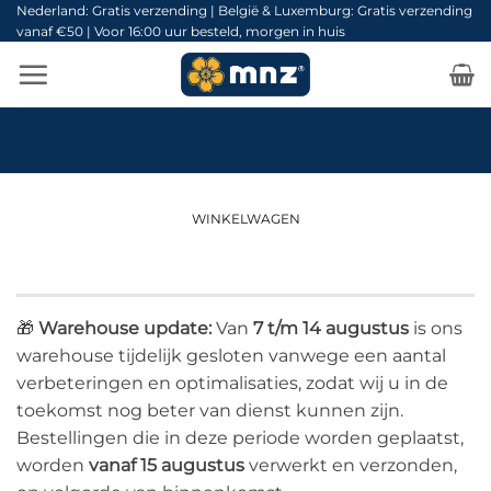
Ga
Nederland: Gratis verzending | België & Luxemburg: Gratis verzending
vanaf €50 | Voor 16:00 uur besteld, morgen in huis
naar
inhoud
WINKELWAGEN
🎁
Warehouse update:
Van
7 t/m 14 augustus
is ons
warehouse tijdelijk gesloten vanwege een aantal
verbeteringen en optimalisaties, zodat wij u in de
toekomst nog beter van dienst kunnen zijn.
Bestellingen die in deze periode worden geplaatst,
worden
vanaf 15 augustus
verwerkt en verzonden,