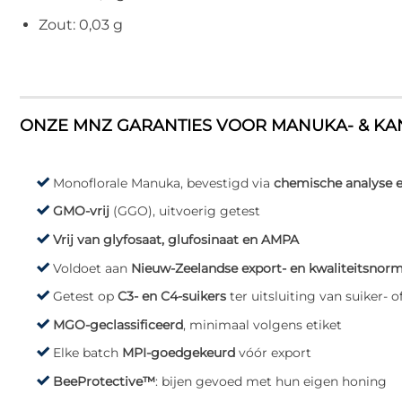
Zout: 0,03 g
ONZE MNZ GARANTIES VOOR MANUKA- & K
Monoflorale Manuka, bevestigd via
chemische analyse 
GMO-vrij
(GGO), uitvoerig getest
Vrij van glyfosaat, glufosinaat en AMPA
Voldoet aan
Nieuw-Zeelandse export- en kwaliteitsnor
Getest op
C3- en C4-suikers
ter uitsluiting van suiker- 
MGO-geclassificeerd
, minimaal volgens etiket
Elke batch
MPI-goedgekeurd
vóór export
BeeProtective™
: bijen gevoed met hun eigen honing