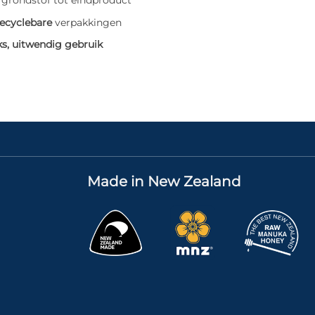
grondstof tot eindproduct
recyclebare
verpakkingen
ks, uitwendig gebruik
Made in New Zealand