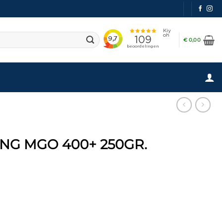
€
0,00
NG MGO 400+ 250GR.
00+ 250gr. aantal