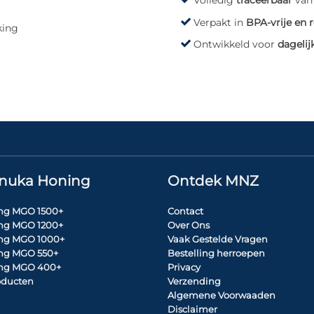
Volledig
traceerbaar
van 
Verpakt in
BPA-vrije en 
king
Ontwikkeld voor
dagelij
nuka Honing
Ontdek MNZ
ng MGO 1500+
Contact
ng MGO 1200+
Over Ons
ng MGO 1000+
Vaak Gestelde Vragen
ng MGO 550+
Bestelling herroepen
ng MGO 400+
Privacy
roducten
Verzending
Algemene Voorwaaden
Disclaimer