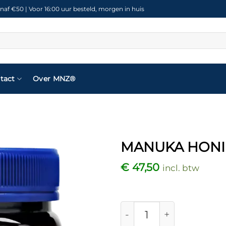
naf €50 | Voor 16:00 uur besteld, morgen in huis
tact
Over MNZ®
MANUKA HONI
€
47,50
incl. btw
Toevoegen
aan
verlanglijst
Manuka Honing MGO 4