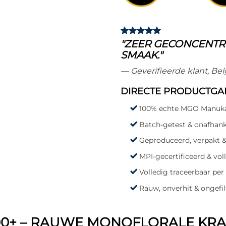
"ZEER GECONCENTR
SMAAK."
— Geverifieerde klant, Bel
DIRECTE PRODUCTGA
100% echte MGO Manuka
Batch-getest & onafhanke
Geproduceerd, verpakt &
MPI-gecertificeerd & vo
Volledig traceerbaar per
Rauw, onverhit & ongefil
0+ – RAUWE MONOFLORALE KRA