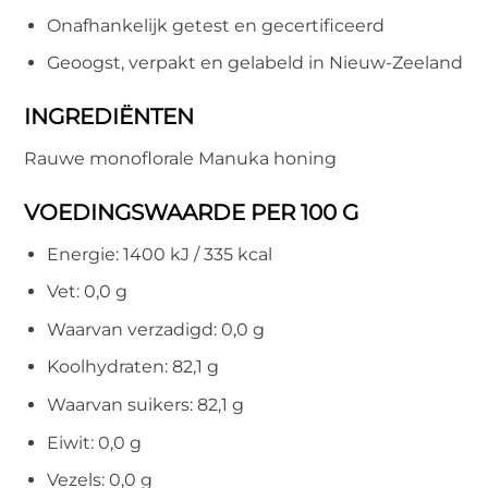
Onafhankelijk getest en gecertificeerd
Geoogst, verpakt en gelabeld in Nieuw-Zeeland
INGREDIËNTEN
Rauwe monoflorale Manuka honing
VOEDINGSWAARDE PER 100 G
Energie: 1400 kJ / 335 kcal
Vet: 0,0 g
Waarvan verzadigd: 0,0 g
Koolhydraten: 82,1 g
Waarvan suikers: 82,1 g
Eiwit: 0,0 g
Vezels: 0,0 g