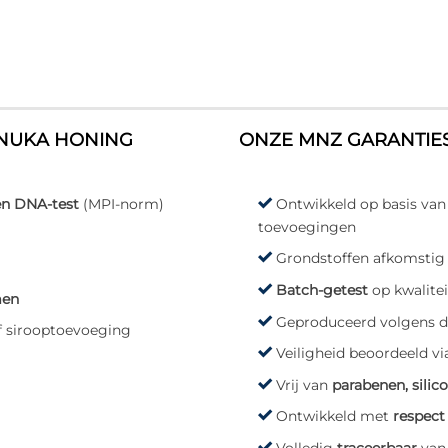
ANUKA HONING
ONZE MNZ GARANTIE
en DNA-test
(MPI-norm)
Ontwikkeld op basis va
toevoegingen
Grondstoffen afkomstig
Batch-getest
op kwalitei
men
Geproduceerd volgens 
of sirooptoevoeging
Veiligheid beoordeeld vi
Vrij van
parabenen, silic
Ontwikkeld met
respect