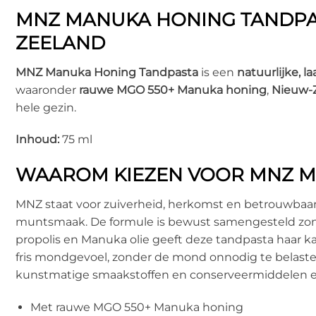
MNZ MANUKA HONING TANDPAS
ZEELAND
MNZ Manuka Honing Tandpasta
is een
natuurlijke, 
waaronder
rauwe MGO 550+ Manuka honing
,
Nieuw-Z
hele gezin.
Inhoud:
75 ml
WAAROM KIEZEN VOOR MNZ M
MNZ staat voor zuiverheid, herkomst en betrouwbaarh
muntsmaak. De formule is bewust samengesteld zon
propolis en Manuka olie geeft deze tandpasta haar ka
fris mondgevoel, zonder de mond onnodig te belasten.
kunstmatige smaakstoffen en conserveermiddelen en 
Met rauwe MGO 550+ Manuka honing