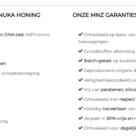
ANUKA HONING
ONZE MNZ GARANTIE
en DNA-test
(MPI-norm)
Ontwikkeld op basis va
toevoegingen
Grondstoffen afkomstig
Batch-getest
op kwalitei
men
Geproduceerd volgens 
of sirooptoevoeging
Veiligheid beoordeeld vi
Vrij van
parabenen, silic
Ontwikkeld met
respect
Volledig
traceerbaar
van 
Verpakt in
BPA-vrije en 
king
Ontwikkeld voor
dagelij