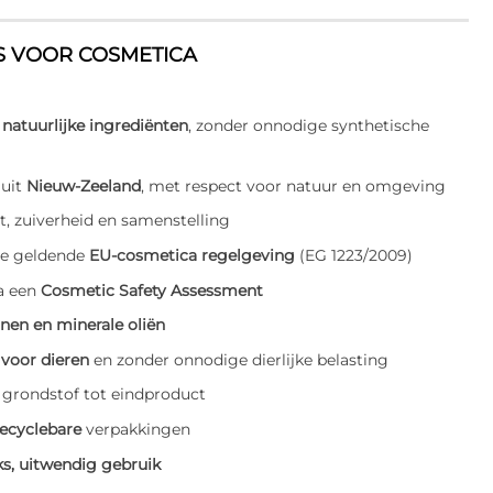
S VOOR COSMETICA
n
natuurlijke ingrediënten
, zonder onnodige synthetische
 uit
Nieuw-Zeeland
, met respect voor natuur en omgeving
t, zuiverheid en samenstelling
de geldende
EU-cosmetica regelgeving
(EG 1223/2009)
a een
Cosmetic Safety Assessment
onen en minerale oliën
 voor dieren
en zonder onnodige dierlijke belasting
grondstof tot eindproduct
recyclebare
verpakkingen
ks, uitwendig gebruik