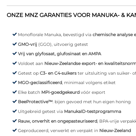
ONZE MNZ GARANTIES VOOR MANUKA- & K
Monoflorale Manuka, bevestigd via
chemische analyse 
GMO-vrij
(GGO), uitvoerig getest
Vrij van glyfosaat, glufosinaat en AMPA
Voldoet aan
Nieuw-Zeelandse export- en kwaliteitsnor
Getest op
C3- en C4-suikers
ter uitsluiting van suiker- 
MGO-geclassificeerd
, minimaal volgens etiket
Elke batch
MPI-goedgekeurd
vóór export
BeeProtective™
: bijen gevoed met hun eigen honing
Uitgebreid getest via
ManukaID-testprogramma
Rauw, onverhit en ongepasteuriseerd
, BPA-vrije verpak
Geproduceerd, verwerkt en verpakt in
Nieuw-Zeeland