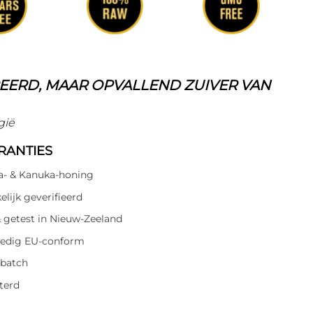
EERD, MAAR OPVALLEND ZUIVER VAN
gië
RANTIES
- & Kanuka-honing
lijk geverifieerd
 getest in Nieuw-Zeeland
lledig EU-conform
 batch
terd