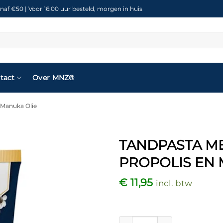
naf €50 | Voor 16:00 uur besteld, morgen in huis
tact
Over MNZ®
 Manuka Olie
TANDPASTA M
PROPOLIS EN 
Toevoegen
aan
€
11,95
incl. btw
verlanglijst
Tandpasta met Manuka