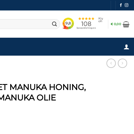
€
0,00
ET MANUKA HONING,
MANUKA OLIE
 Honing, Propolis en Manuka Olie aantal