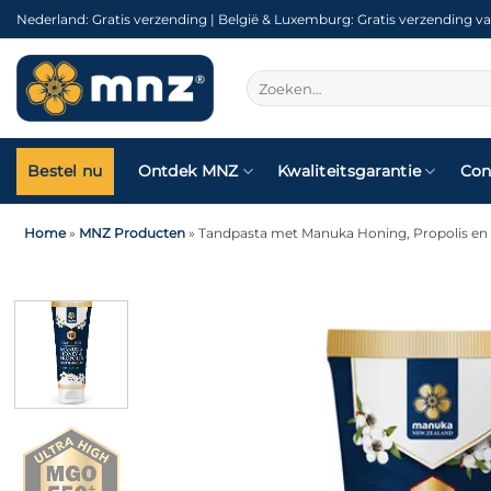
Ga
Nederland: Gratis verzending | België & Luxemburg: Gratis verzending va
naar
inhoud
Zoeken
naar:
Bestel nu
Ontdek MNZ
Kwaliteitsgarantie
Con
Home
»
MNZ Producten
»
Tandpasta met Manuka Honing, Propolis en