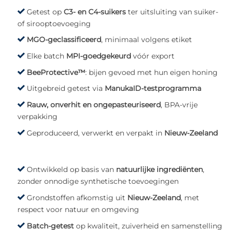
Getest op
C3- en C4-suikers
ter uitsluiting van suiker-
of sirooptoevoeging
MGO-geclassificeerd
, minimaal volgens etiket
Elke batch
MPI-goedgekeurd
vóór export
BeeProtective™
: bijen gevoed met hun eigen honing
Uitgebreid getest via
ManukaID-testprogramma
Rauw, onverhit en ongepasteuriseerd
, BPA-vrije
verpakking
Geproduceerd, verwerkt en verpakt in
Nieuw-Zeeland
Ontwikkeld op basis van
natuurlijke ingrediënten
,
zonder onnodige synthetische toevoegingen
Grondstoffen afkomstig uit
Nieuw-Zeeland
, met
respect voor natuur en omgeving
Batch-getest
op kwaliteit, zuiverheid en samenstelling