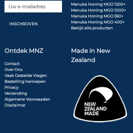
Manuka Honing MGO 1200+
Telefoon
:
32486584383
Manuka Honing MGO 1000+
Manuka Honing MGO 550+
Meer info
Manuka Honing MGO 400+
Bekijk alle producten
5678.3 km
Routebeschrijving
Ontdek MNZ
Made in New
Apotheek Caberg BV – Maastricht
Zealand
Contact
Clavecymbelstraat 37
Over Ons
Maastricht 6217 CR
Vaak Gestelde Vragen
Nederland
Bestelling herroepen
Privacy
Verzending
Telefoon
:
0433432217
Algemene Voorwaaden
Disclaimer
Meer info
5680.8 km
Routebeschrijving