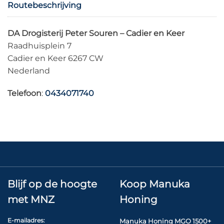
Routebeschrijving
DA Drogisterij Peter Souren – Cadier en Keer
Raadhuisplein 7
Cadier en Keer 6267 CW
Nederland
Telefoon
:
0434071740
Meer info
5678.1 km
Routebeschrijving
Biosenza
Blijf op de hoogte
Koop Manuka
Bilzersteenweg 19
met MNZ
Honing
oeselt B3730 H
Nederland
E-mailadres:
Manuka Honing MGO 1500+