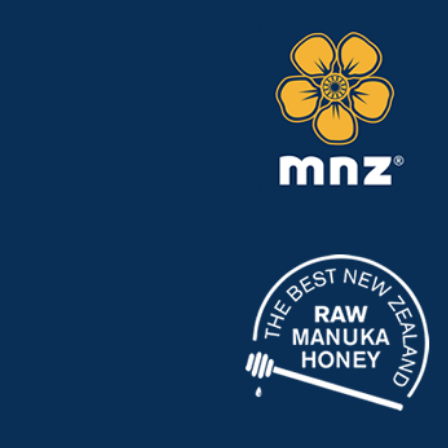
Natuurshop Madelief – Valkenburg LB
Dr. Erensstraat 8
Valkenburg 6301 DX
Nederland
Telefoon
:
0436013046
Meer info
5682.7 km
Routebeschrijving
DA Drogisterij de Caumer
Heerlerbaan 237
Heerlen 6418CE
Nederland